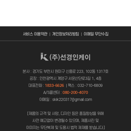
서비스 이용약관
개인정보처리방침
이메일 무단수집
본사 : 경기도 부천시 원미구 신흥로 223, 102동 1317호
공장 : 인천광역시 계양구 서운산단로3길 1, 4층
대표전화 :
1833-6626
팩스 : 032-710-6809
A/S콜센터 :
080-200-4070
이메일 : skik220317@gmail.com
[제품의 규격 및 사양, 디자인 등은 품질향상을 위해
사전 예고없이 변경될수 있으며, 제품사진 및
이미지는 무단복제 및 도용시 법적 제재를 받습니다.]